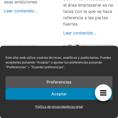
esas ambiciones
el área empresarial es na
Leer contenido…
tarea con la que se hace
referencia a las partes
fuertes
Leer contenido…
Este sitio web utiliza cookies técnicas, analíticas y publicitarias. Puedes
aceptarlas pulsando "Aceptar" o ajustar tus preferencias pulsando
"Preferencias" + "Guardar preferencias".
Factores que
Elementos de una
influyen en la
empresa
Preferencias
competitividad
Para la producción de un
Aceptar
empresarial
servicio o de un bien se
necesita usar distintos
Se le llama
Política de privacidad
Aviso legal
elementos como las
competitividad a la
herramientas, máquinas,
capacidad de producir