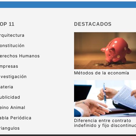
OP 11
DESTACADOS
rquitectura
onstitución
erechos Humanos
mpresas
Métodos de la economía
nvestigación
ateria
ublicidad
eino Animal
abla Periódica
Diferencia entre contrato
indefinido y fijo discontinu
riangulos