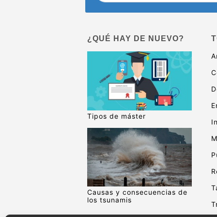
¿QUÉ HAY DE NUEVO?
T
A
C
D
E
Tipos de máster
I
M
P
R
T
Causas y consecuencias de
los tsunamis
T