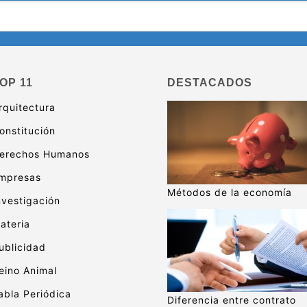
OP 11
DESTACADOS
rquitectura
onstitución
erechos Humanos
mpresas
Métodos de la economía
nvestigación
ateria
ublicidad
eino Animal
abla Periódica
Diferencia entre contrato