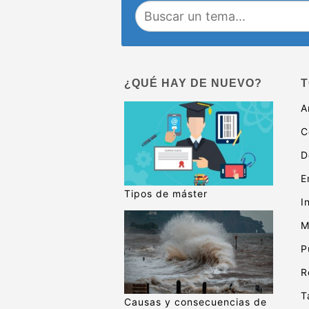
¿QUÉ HAY DE NUEVO?
T
A
C
D
E
Tipos de máster
I
M
P
R
T
Causas y consecuencias de