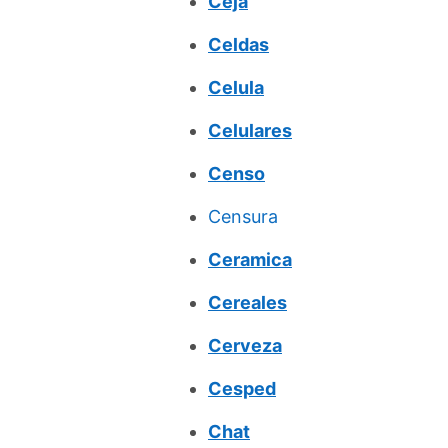
Ceja
Celdas
Celula
Celulares
Censo
Censura
Ceramica
Cereales
Cerveza
Cesped
Chat