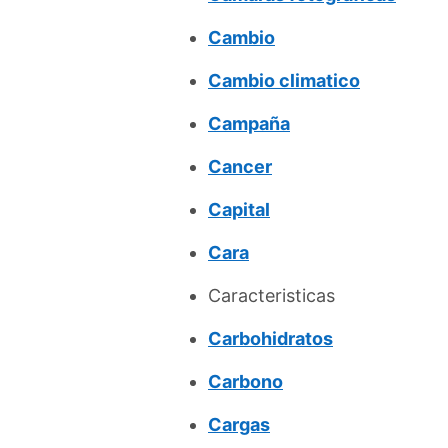
Cambio
Cambio climatico
Campaña
Cancer
Capital
Cara
Caracteristicas
Carbohidratos
Carbono
Cargas