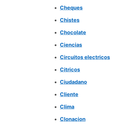
Cheques
Chistes
Chocolate
Ciencias
Circuitos electricos
Citricos
Ciudadano
Cliente
Clima
Clonacion