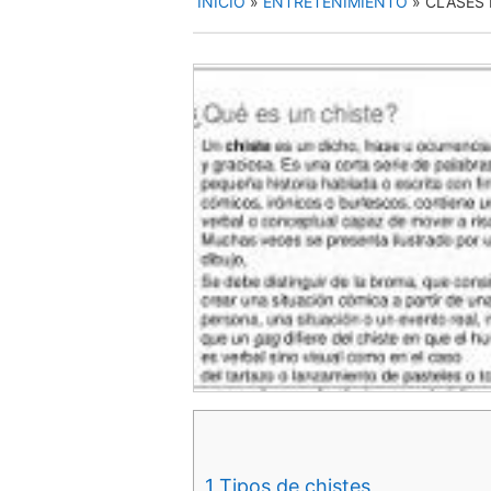
INICIO
»
ENTRETENIMIENTO
»
CLASES 
1
Tipos de chistes