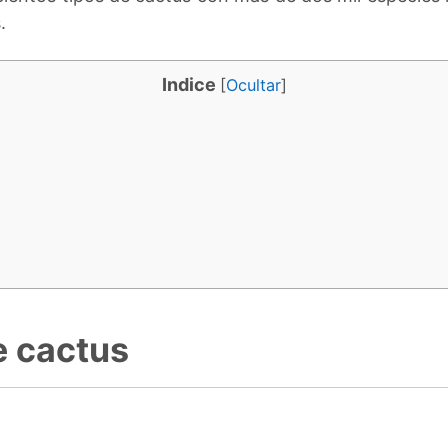
.
Indice
[
Ocultar
]
e cactus