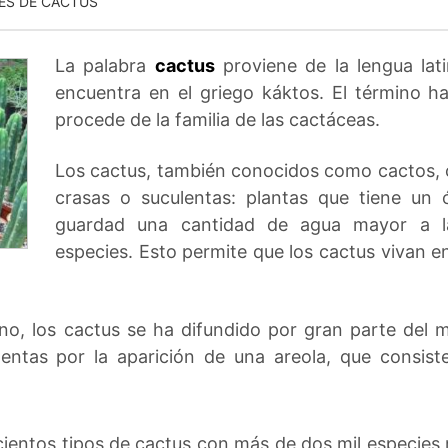
ES DE CACTUS
La palabra
cactus
proviene de la lengua lati
encuentra en el griego káktos. El término h
procede de la familia de las cactáceas.
Los cactus, también conocidos como cactos
crasas o suculentas: plantas que tiene un
guardad una cantidad de agua mayor a l
especies. Esto permite que los cactus vivan 
no, los cactus se ha difundido por gran parte del m
lentas por la aparición de una areola, que consis
ientos tipos de cactus con más de dos mil especies r