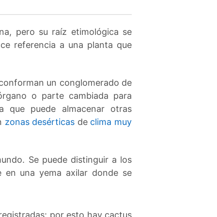
na, pero su raíz etimológica se
ace referencia a una planta que
, conforman un conglomerado de
 órgano o parte cambiada para
a que puede almacenar otras
en
zonas desérticas
de
clima muy
undo. Se puede distinguir a los
te en una yema axilar donde se
egistradas: por esto hay cactus