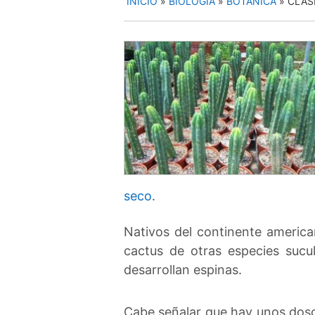
INICIO
»
BIOLOGÍA
»
BOTÁNICA
»
CLAS
seco
.
Nativos del continente america
cactus de otras especies sucu
desarrollan espinas.
Cabe señalar que hay unos dosc