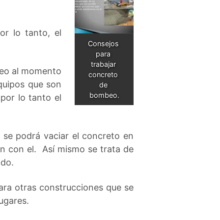
r lo tanto, el
Consejos 
para 
trabajar 
beo al momento
concreto 
equipos que son
de 
bombeo.
por lo tanto el
se podrá vaciar el concreto en
an con el. Así mismo se trata de
ado.
ara otras construcciones que se
lugares.