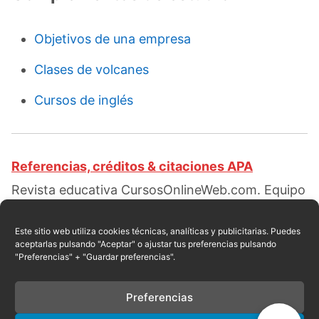
Objetivos de una empresa
Clases de volcanes
Cursos de inglés
Referencias, créditos & citaciones APA
Revista educativa CursosOnlineWeb.com. Equipo
de redacción profesional. (2017, 07).
Clasificacion de la consistencia. Escrito por:
Raul
Este sitio web utiliza cookies técnicas, analíticas y publicitarias. Puedes
aceptarlas pulsando "Aceptar" o ajustar tus preferencias pulsando
E. Encarnación
. Obtenido en fecha 08, 2026,
"Preferencias" + "Guardar preferencias".
desde el sitio web:
https://cursosonlineweb.com/consistencia.html
Preferencias