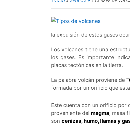
INICIO
»
GEOLOGÍA
»
CLASES DE VOLC
la expulsión de estos gases ocu
Los volcanes tiene una estructu
los gases. Es importante indic
placas tectónicas en la tierra.
La palabra volcán proviene de “
formada por un orificio que esta
Este cuenta con un orificio por
proveniente del
magma
, masa f
son
cenizas, humo, llamas y ga