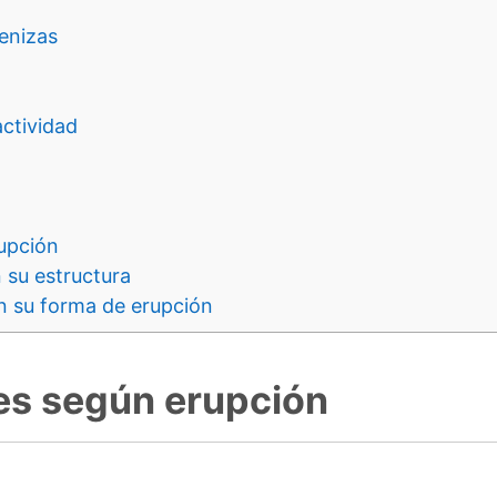
enizas
ctividad
upción
 su estructura
n su forma de erupción
es según erupción