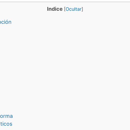
Indice
[
Ocultar
]
pción
forma
ticos