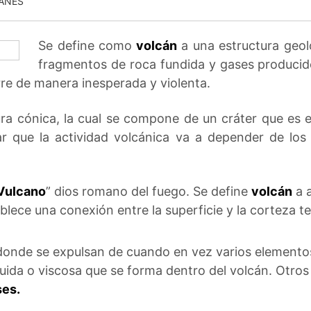
ANES
Se define como
volcán
a una estructura geoló
fragmentos de roca fundida y gases producid
rre de manera inesperada y violenta.
ra cónica, la cual se compone de un cráter que es e
ar que la actividad volcánica va a depender de los
Vulcano
” dios romano del fuego. Se define
volcán
a a
blece una conexión entre la superficie y la corteza te
 donde se expulsan de cuando en vez varios elemento
luida o viscosa que se forma dentro del volcán. Otro
ses.