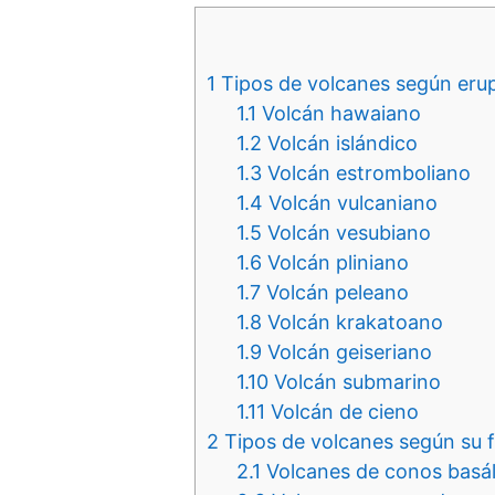
1
Tipos de volcanes según eru
1.1
Volcán hawaiano
1.2
Volcán islándico
1.3
Volcán estromboliano
1.4
Volcán vulcaniano
1.5
Volcán vesubiano
1.6
Volcán pliniano
1.7
Volcán peleano
1.8
Volcán krakatoano
1.9
Volcán geiseriano
1.10
Volcán submarino
1.11
Volcán de cieno
2
Tipos de volcanes según su 
2.1
Volcanes de conos basál