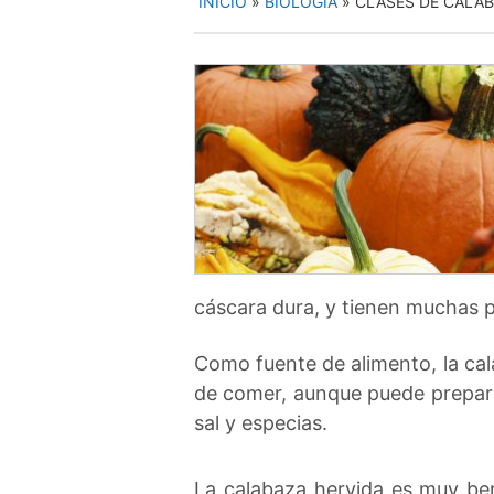
INICIO
»
BIOLOGÍA
»
CLASES DE CALA
cáscara dura, y tienen muchas 
Como fuente de alimento, la ca
de comer, aunque puede prepara
sal y especias.
La calabaza hervida es muy ben