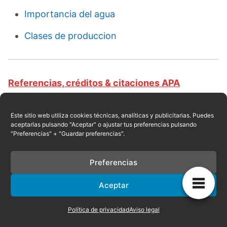
Importancia del agua
Clases de produccion
Referencias, créditos & citaciones APA
Revista educativa CursosOnlineWeb.com. Equipo
de redacción profesional. (2017, 07). Clases de
Este sitio web utiliza cookies técnicas, analíticas y publicitarias. Puedes
aceptarlas pulsando "Aceptar" o ajustar tus preferencias pulsando
comunismo. Escrito por:
Raul E. Encarnación
.
"Preferencias" + "Guardar preferencias".
Obtenido en fecha 08, 2026, desde el sitio web:
https://cursosonlineweb.com/comunismo.html
Preferencias
Aceptar
Privacidad
|
Referencias
|
Mapa
|
Contacto
Política de privacidad
Aviso legal