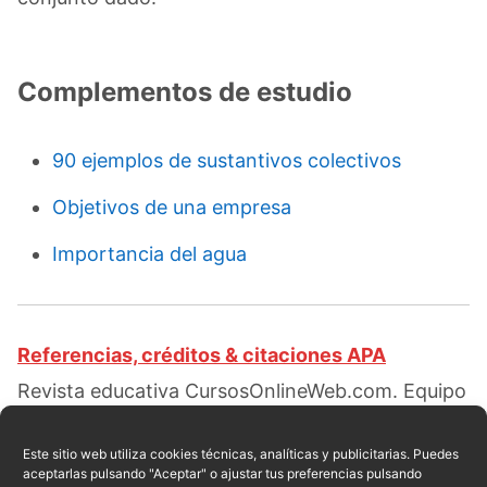
Complementos de estudio
90 ejemplos de sustantivos colectivos
Objetivos de una empresa
Importancia del agua
Referencias, créditos & citaciones APA
Revista educativa CursosOnlineWeb.com. Equipo
de redacción profesional. (2016, 04). Clases de
conjuntos. Escrito por:
Elizabeth Ramírez
Este sitio web utiliza cookies técnicas, analíticas y publicitarias. Puedes
aceptarlas pulsando "Aceptar" o ajustar tus preferencias pulsando
Pantaleón
. Obtenido en fecha 08, 2026, desde el