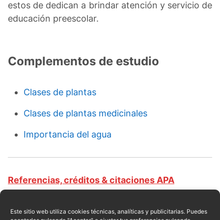
estos de dedican a brindar atención y servicio de
educación preescolar.
Complementos de estudio
Clases de plantas
Clases de plantas medicinales
Importancia del agua
Referencias, créditos & citaciones APA
Revista educativa CursosOnlineWeb.com. Equipo
de redacción profesional. (2016, 09). Clases de
Este sitio web utiliza cookies técnicas, analíticas y publicitarias. Puedes