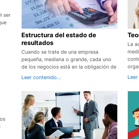
l ser
que
Estructura del estado de
Teo
resultados
La a
media
Cuando se trate de una empresa
contr
pequeña, mediana o grande, cada uno
orga
de los negocios está en la obligación de
Leer
Leer contenido…
tos
o