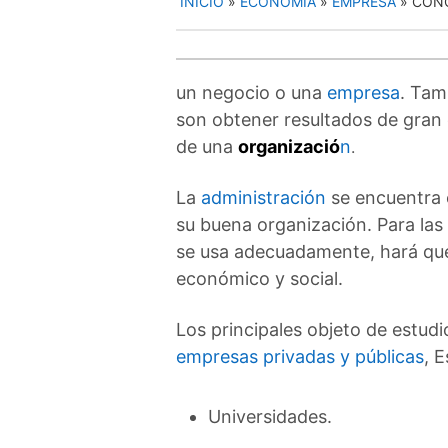
INICIO
»
ECONOMIA
»
EMPRESA
»
CONC
un negocio o una
empresa
. Tam
son obtener resultados de gran 
de una
organizació
n
.
La
administración
se encuentra e
su buena organización. Para las
se usa adecuadamente, hará q
económico y social.
Los principales objeto de estudi
empresas privadas y públicas
, E
Universidades.