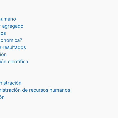
 humano
r agregado
tos
económica?
e resultados
ción
ón científica
nistración
nistración de recursos humanos
ión