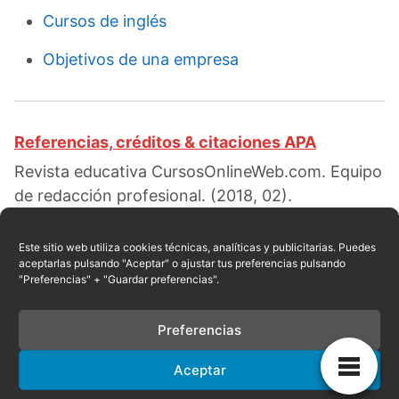
Cursos de inglés
Objetivos de una empresa
Referencias, créditos & citaciones APA
Revista educativa CursosOnlineWeb.com. Equipo
de redacción profesional. (2018, 02).
Caracteristicas del liderazgo. Escrito por:
Red
educativa
. Obtenido en fecha 08, 2026, desde el
Este sitio web utiliza cookies técnicas, analíticas y publicitarias. Puedes
aceptarlas pulsando "Aceptar" o ajustar tus preferencias pulsando
sitio web:
"Preferencias" + "Guardar preferencias".
https://cursosonlineweb.com/caracteristicas-
del-liderazgo.html
Preferencias
Aceptar
Privacidad
|
Referencias
|
Mapa
|
Contacto