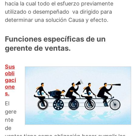
hacia la cual todo el esfuerzo previamente
utilizado o desempeñado va dirigido para
determinar una solución Causa y efecto.
Funciones específicas de un
gerente de ventas.
Sus
obli
gaci
one
s.
El
gere
nte
de