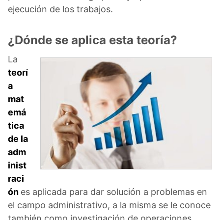
ejecución de los trabajos.
¿Dónde se aplica esta teoría?
La
teorí
a
mat
emá
tica
de la
adm
inist
raci
ón
es aplicada para dar solución a problemas en
el campo administrativo, a la misma se le conoce
también como investigación de operaciones.