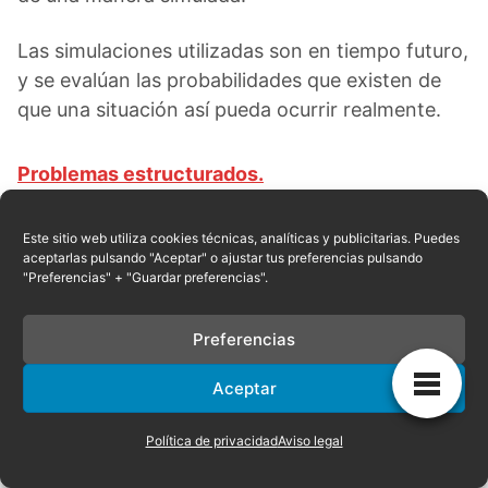
Las simulaciones utilizadas son en tiempo futuro,
y se evalúan las probabilidades que existen de
que una situación así pueda ocurrir realmente.
Problemas estructurados.
Dado a que las variables que posee son
conocidas, se puede estructurar y es definido en
Este sitio web utiliza cookies técnicas, analíticas y publicitarias. Puedes
aceptarlas pulsando "Aceptar" o ajustar tus preferencias pulsando
su perfección. Posee varias categorías las cuales
"Preferencias" + "Guardar preferencias".
se dividen en decisiones con certeza, de bajo
riesgo y de baja incertidumbre.
Preferencias
Aceptar
Problemas no estructurados.
Este no puede definirse en claridad dado que no
Política de privacidad
Aviso legal
todas las variables son conocidas.