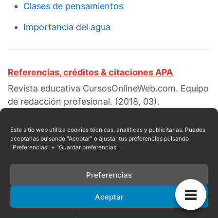
Clases de pensamientos
Importancia del agua
Referencias, créditos & citaciones APA
Revista educativa CursosOnlineWeb.com. Equipo
de redacción profesional. (2018, 03).
Características del pensamiento. Escrito por:
Raul E. Encarnación
. Obtenido en fecha 08,
Este sitio web utiliza cookies técnicas, analíticas y publicitarias. Puedes
aceptarlas pulsando "Aceptar" o ajustar tus preferencias pulsando
2026, desde el sitio web:
"Preferencias" + "Guardar preferencias".
https://cursosonlineweb.com/caracteristicas-
del-pensamiento.html
Preferencias
Aceptar
Privacidad
|
Referencias
|
Mapa
|
Contacto