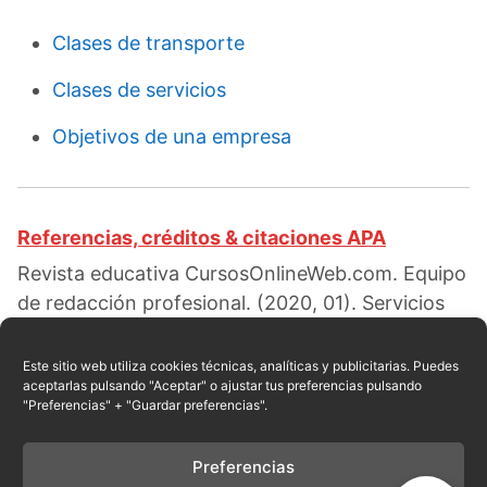
Clases de transporte
Clases de servicios
Objetivos de una empresa
Referencias, créditos & citaciones APA
Revista educativa CursosOnlineWeb.com. Equipo
de redacción profesional. (2020, 01). Servicios
que prestan las empresas de seguridad. Escrito
por:
Santiago E. Santoma
. Obtenido en fecha 08,
Este sitio web utiliza cookies técnicas, analíticas y publicitarias. Puedes
aceptarlas pulsando "Aceptar" o ajustar tus preferencias pulsando
2026, desde el sitio web:
"Preferencias" + "Guardar preferencias".
https://cursosonlineweb.com/empresas-de-
seguridad.html
Preferencias