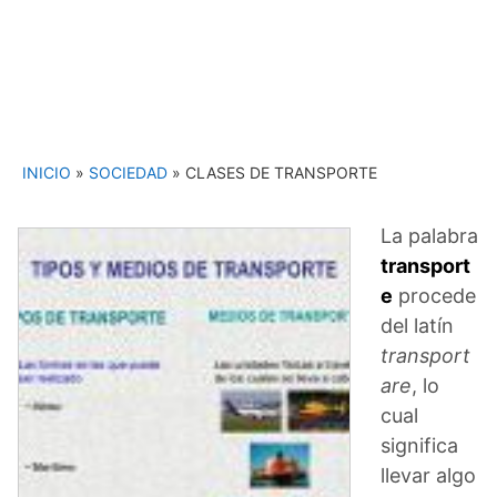
INICIO
»
SOCIEDAD
»
CLASES DE TRANSPORTE
La palabra
transport
e
procede
del latín
transport
are
, lo
cual
significa
llevar algo