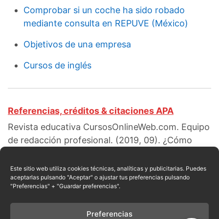
Comprobar si un coche ha sido robado
mediante consulta en REPUVE (México)
Objetivos de una empresa
Cursos de inglés
Referencias, créditos & citaciones APA
Revista educativa CursosOnlineWeb.com. Equipo
de redacción profesional. (2019, 09). ¿Cómo
hacer un reporte de práctica?. Escrito por:
Isabella G. Ortiz
. Obtenido en fecha 08, 2026,
Este sitio web utiliza cookies técnicas, analíticas y publicitarias. Puedes
aceptarlas pulsando "Aceptar" o ajustar tus preferencias pulsando
desde el sitio web:
"Preferencias" + "Guardar preferencias".
https://cursosonlineweb.com/como-hacer-un-
reporte-de-practica.html
Preferencias