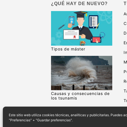
¿QUÉ HAY DE NUEVO?
T
A
C
D
E
Tipos de máster
I
M
P
R
T
Causas y consecuencias de
los tsunamis
T
V
Este sitio web utiliza cookies técnicas, analíticas y publicitarias. Puedes 
"Preferencias" + "Guardar preferencias".