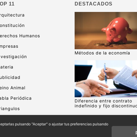
OP 11
DESTACADOS
rquitectura
onstitución
erechos Humanos
mpresas
Métodos de la economía
nvestigación
ateria
ublicidad
eino Animal
abla Periódica
Diferencia entre contrato
indefinido y fijo discontinu
riangulos
alor
aceptarlas pulsando "Aceptar" o ajustar tus preferencias pulsando