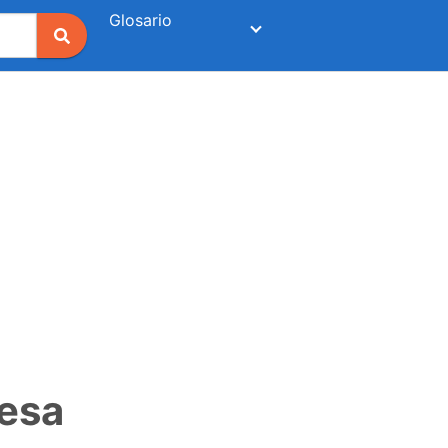
Glosario
resa