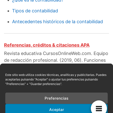
Tipos de contabilidad
Antecedentes históricos de la contabilidad
Referencias, créditos & citaciones APA
Revista educativa CursosOnlineWeb.com. Equipo
de redacción profesional. (2019, 06). Funciones
de un auxiliar contable. Escrito por:
Red
educativa
. Obtenido en fecha 08, 2026, desde el
Este sitio web utiliza cookies técnicas, analíticas y publicitarias. Puedes
aceptarlas pulsando "Aceptar" o ajustar tus preferencias pulsando
sitio web:
"Preferencias" + "Guardar preferencias".
https://cursosonlineweb.com/funciones-de-un-
auxiliar-contable.html
Preferencias
Aceptar