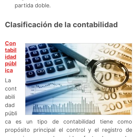
partida doble.
Clasificación de la contabilidad
Con
tabil
idad
públ
ica
La
cont
abili
dad
públi
ca es un tipo de contabilidad tiene como
propósito principal el control y el registro de