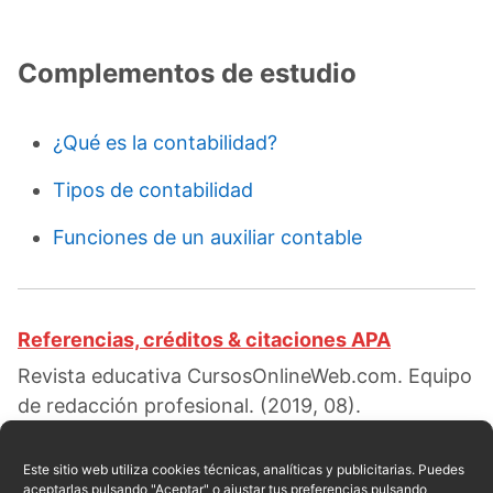
Complementos de estudio
¿Qué es la contabilidad?
Tipos de contabilidad
Funciones de un auxiliar contable
Referencias, créditos & citaciones APA
Revista educativa CursosOnlineWeb.com. Equipo
de redacción profesional. (2019, 08).
Antecedentes históricos de la contabilidad.
Escrito por:
Red educativa
. Obtenido en fecha
Este sitio web utiliza cookies técnicas, analíticas y publicitarias. Puedes
aceptarlas pulsando "Aceptar" o ajustar tus preferencias pulsando