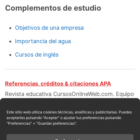
Complementos de estudio
Objetivos de una empresa
Importancia del agua
Cursos de inglés
Referencias, créditos & citaciones APA
Revista educativa CursosOnlineWeb.com. Equipo
de redacción profesional. (2016, 05). Clases de
facturas. Escrito por:
Elizabeth Ramírez
Este sitio web utiliza cookies técnicas, analíticas y publicitarias. Puedes
aceptarlas pulsando "Aceptar" o ajustar tus preferencias pulsando
Pantaleón
. Obtenido en fecha 08, 2026, desde el
"Preferencias" + "Guardar preferencias".
sitio web:
https://cursosonlineweb.com/facturas.html