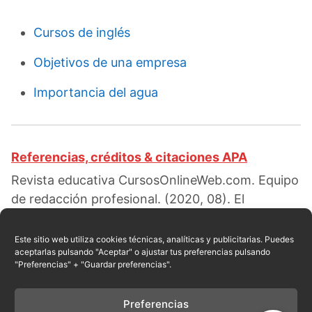
Cursos de inglés
Objetivos de una empresa
Importancia del agua
Referencias, créditos & citaciones APA
Revista educativa CursosOnlineWeb.com. Equipo
de redacción profesional. (2020, 08). El
aprendizaje y la orientación vocacional. Escrito
por:
Red educativa
. Obtenido en fecha 08, 2026,
Este sitio web utiliza cookies técnicas, analíticas y publicitarias. Puedes
aceptarlas pulsando "Aceptar" o ajustar tus preferencias pulsando
desde el sitio web:
"Preferencias" + "Guardar preferencias".
https://cursosonlineweb.com/aprendizaje-
orientacion-vocacional.html
Preferencias