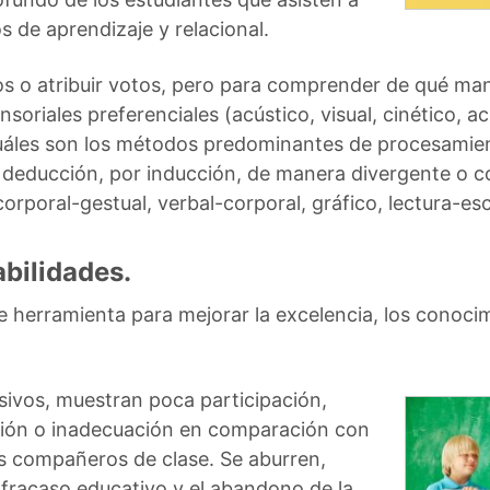
os de aprendizaje y relacional.
tos o atribuir votos, pero para comprender de qué man
nsoriales preferenciales (acústico, visual, cinético, ac
¿cuáles son los métodos predominantes de procesamien
or deducción, por inducción, de manera divergente o 
orporal-gestual, verbal-corporal, gráfico, lectura-escr
bilidades.
 herramienta para mejorar la excelencia, los conocimi
ivos, muestran poca participación,
sión o inadecuación en comparación con
los compañeros de clase. Se aburren,
 fracaso educativo y el abandono de la