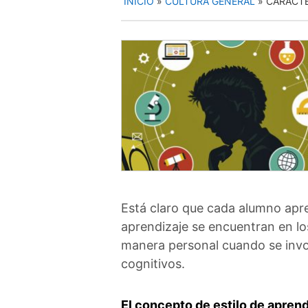
INICIO
»
CULTURA GENERAL
»
CARACTE
Está claro que cada alumno apre
aprendizaje se encuentran en los
manera personal cuando se invol
cognitivos.
El concepto de estilo de aprend