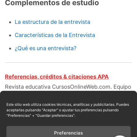
Complementos de estudio
La estructura de la entrevista
Características de la Entrevista
¿Qué es una entrevista?
Referencias, créditos & citaciones APA
Revista educativa CursosOnlineWeb.com. Equipo
de redacción profesional. (2019, 09). ¿Cómo
hacer una entrevista?. Escrito por:
Amelia
Este sitio web utiliza cookies técnicas, analíticas y publicitarias. Puedes
aceptarlas pulsando "Aceptar" o ajustar tus preferencias pulsando
Campusano
. Obtenido en fecha 08, 2026, desde
"Preferencias" + "Guardar preferencias".
el sitio web:
https://cursosonlineweb.com/como-
hacer-una-entrevista.html
Preferencias