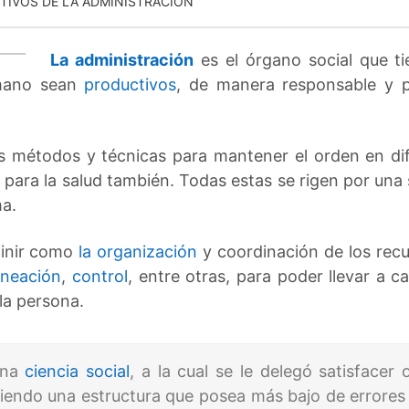
TIVOS DE LA ADMINISTRACIÓN
La administración
es el órgano social que t
 mano sean
productivos
, de manera responsable y 
s métodos y técnicas para mantener el orden en dif
, o para la salud también. Todas estas se rigen por un
ma.
inir como
la organización
y coordinación de los recu
aneación
,
control
, entre otras, para poder llevar a 
 la persona.
una
ciencia social
, a la cual se le delegó satisfacer
iendo una estructura que posea más bajo de errores 