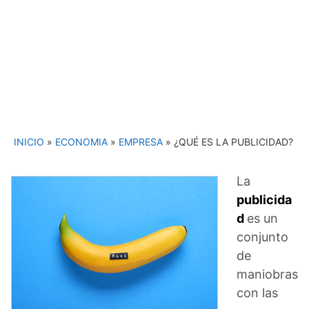
INICIO
»
ECONOMIA
»
EMPRESA
»
¿QUÉ ES LA PUBLICIDAD?
La
publicida
d
es un
conjunto
de
maniobras
con las