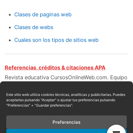
Clases de paginas web
Clases de webs
Cuales son los tipos de sitios web
Referencias, créditos & citaciones APA
Revista educativa CursosOnlineWeb.com. Equipo
de redacción profesional. (2018, 07). Estructura
de una página web. Escrito por:
Red educativa
.
Este sitio web utiliza cookies técnicas, analíticas y publicitarias. Puedes
aceptarlas pulsando "Aceptar" o ajustar tus preferencias pulsando
Obtenido en fecha 08, 2026, desde el sitio web:
"Preferencias" + "Guardar preferencias".
https://cursosonlineweb.com/estructura-de-una-
pagina-web.html
Preferencias