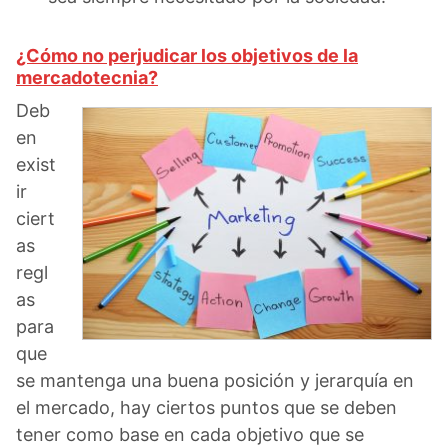
¿Cómo no perjudicar los objetivos de la
mercadotecnia?
Deb
en
exist
ir
ciert
as
regl
as
para
que
se mantenga una buena posición y jerarquía en
el mercado, hay ciertos puntos que se deben
tener como base en cada objetivo que se