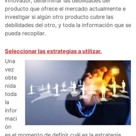
innovador, determinar las debilidades del
producto que ofrece el mercado actualmente e
investigar si algún otro producto cubre las
debilidades del otro, y toda la información que se
pueda recopilar.
Seleccionar las estrategias a utilizar.
Una
vez
obte
nida
toda
la
infor
maci
ón
es el momento de definir cuál es la estrategia