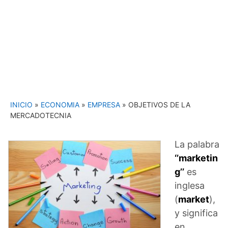
INICIO
»
ECONOMIA
»
EMPRESA
»
OBJETIVOS DE LA
MERCADOTECNIA
La palabra
‘’marketin
g’’
es
inglesa
(
market
),
y significa
en