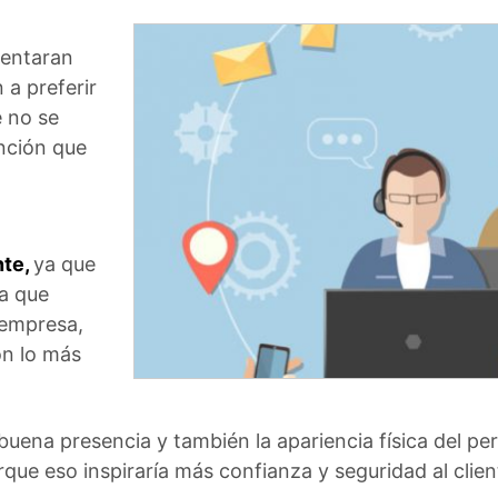
sentaran
 a preferir
e no se
nción que
nte,
ya que
sa que
 empresa,
on lo más
 buena presencia y también la apariencia física del p
orque eso inspiraría más confianza y seguridad al clien