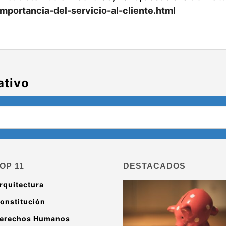
mportancia-del-servicio-al-cliente.html
ativo
OP 11
DESTACADOS
rquitectura
onstitución
erechos Humanos