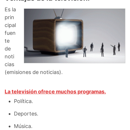
Es la
prin
cipal
fuen
te
de
noti
cias
(emisiones de noticias).
La televisión ofrece muchos programas.
Política.
Deportes.
Música.