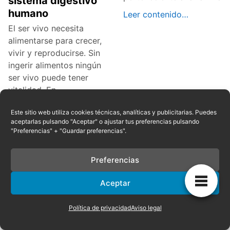
sistema digestivo
humano
Leer contenido…
El ser vivo necesita
alimentarse para crecer,
vivir y reproducirse. Sin
ingerir alimentos ningún
ser vivo puede tener
vitalidad. En
Leer contenido…
Este sitio web utiliza cookies técnicas, analíticas y publicitarias. Puedes
aceptarlas pulsando "Aceptar" o ajustar tus preferencias pulsando
"Preferencias" + "Guardar preferencias".
Preferencias
Aceptar
Clases de arroz
Clases de whisky
La palabra arroz
Se cree que el término
Política de privacidad
Aviso legal
proviene del término
whisky fue establecido