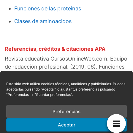
Funciones de las proteinas
Clases de aminoácidos
Referencias, créditos & citaciones APA
Revista educativa CursosOnlineWeb.com. Equipo
de redacción profesional. (2019, 06). Funciones
de los aminoácidos. Escrito por:
Ramonita
González
. Obtenido en fecha 08, 2026, desde el
Este sitio web utiliza cookies técnicas, analíticas y publicitarias. Puedes
aceptarlas pulsando "Aceptar" o ajustar tus preferencias pulsando
sitio web:
"Preferencias" + "Guardar preferencias".
https://cursosonlineweb.com/funciones-de-los-
aminoacidos.html
Preferencias
Aceptar