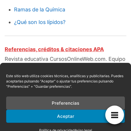
Ramas de la Química
¿Qué son los lípidos?
Referencias, créditos & citaciones APA
Revista educativa CursosOnlineWeb.com. Equipo
de redacción profesional. (2018, 03).
Importancia de la energía. Escrito por:
Isabella G.
Este sitio web utiliza cookies técnicas, analíticas y publicitarias. Puedes
aceptarlas pulsando "Aceptar" o ajustar tus preferencias pulsando
Ortiz
. Obtenido en fecha 08, 2026, desde el sitio
"Preferencias" + "Guardar preferencias".
web:
https://cursosonlineweb.com/importancia-
de-la-energia.html
Preferencias
Aceptar
Privacidad
|
Referencias
|
Mapa
|
Contacto
Política de privacidad
Aviso legal