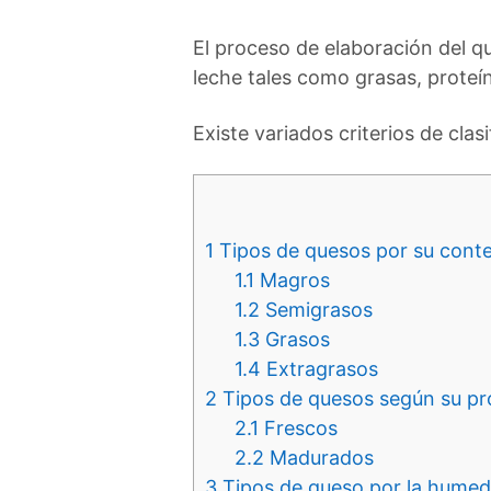
El proceso de elaboración del qu
leche tales como grasas, proteín
Existe variados criterios de clas
1
Tipos de quesos por su conte
1.1
Magros
1.2
Semigrasos
1.3
Grasos
1.4
Extragrasos
2
Tipos de quesos según su pr
2.1
­­­­­­­­­­­­Frescos
2.2
Madurados
3
Tipos de queso por la humeda