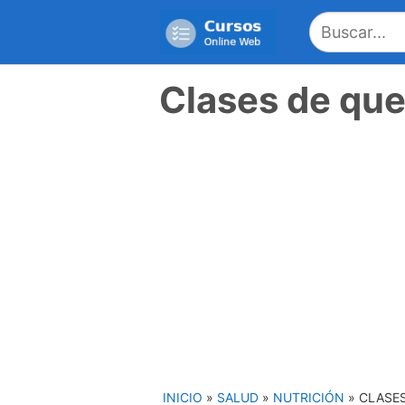
Saltar
al
contenido
Clases de qu
INICIO
»
SALUD
»
NUTRICIÓN
»
CLASE