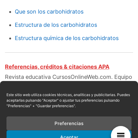
Que son los carbohidratos
Estructura de los carbohidratos
Estructura química de los carbohidratos
Referencias, créditos & citaciones APA
Revista educativa CursosOnlineWeb.com. Equipo
de redacción profesional. (2015, 12). Clases de
carbohidratos. Escrito por:
Elizabeth Ramírez
Este sitio web utiliza cookies técnicas, analíticas y publicitarias. Puedes
aceptarlas pulsando "Aceptar" o ajustar tus preferencias pulsando
Pantaleón
. Obtenido en fecha 08, 2026, desde el
"Preferencias" + "Guardar preferencias".
sitio web:
https://cursosonlineweb.com/tipos-
de-carbohidratos.html
Preferencias
Aceptar