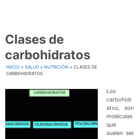
Clases de
carbohidratos
INICIO
»
SALUD
»
NUTRICIÓN
»
CLASES DE
CARBOHIDRATOS
Los
carbohidr
atos, son
moléculas
que
suelen ser