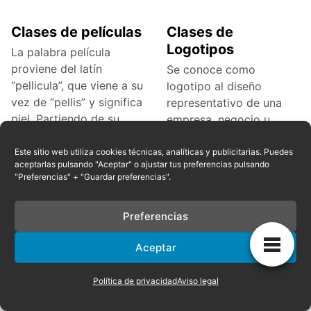
Clases de películas
Clases de
Logotipos
La palabra película
proviene del latín
Se conoce como
“pellicula”, que viene a su
logotipo al diseño
vez de “pellis” y significa
representativo de una
piel. Partiendo de su
empresa, negocio u
organización compuesto
Leer contenido…
por letras. Este diseño
Este sitio web utiliza cookies técnicas, analíticas y publicitarias. Puedes
aceptarlas pulsando "Aceptar" o ajustar tus preferencias pulsando
permite que
"Preferencias" + "Guardar preferencias".
Leer contenido…
Preferencias
Clases de flauta
Clases de
Aceptar
Fotografias
La flauta es un
instrumento musical de
La fotografía es
Política de privacidad
Aviso legal
viento, cuyo término es
considera como el arte
proveniente del latín
de fijar y reproducir