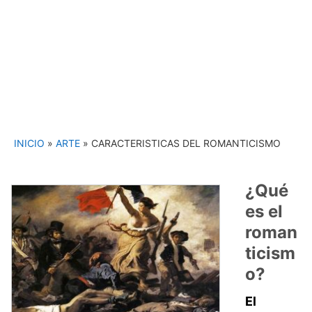
INICIO
»
ARTE
»
CARACTERISTICAS DEL ROMANTICISMO
¿Qué
es el
roman
ticism
o?
El