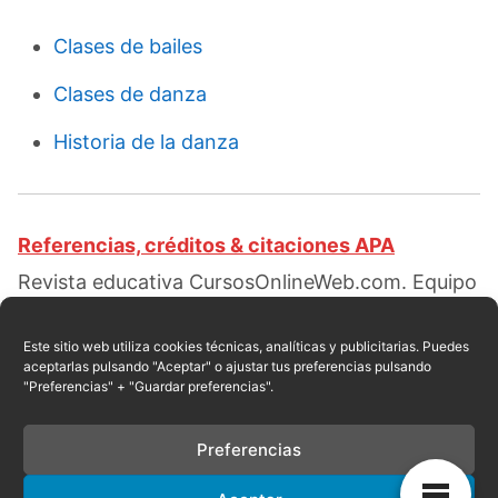
Clases de bailes
Clases de danza
Historia de la danza
Referencias, créditos & citaciones APA
Revista educativa CursosOnlineWeb.com. Equipo
de redacción profesional. (2015, 11). Clases de
bailes modernos. Escrito por:
Brand Pedro
.
Este sitio web utiliza cookies técnicas, analíticas y publicitarias. Puedes
aceptarlas pulsando "Aceptar" o ajustar tus preferencias pulsando
Obtenido en fecha 08, 2026, desde el sitio web:
"Preferencias" + "Guardar preferencias".
https://cursosonlineweb.com/tipos-de-bailes-
modernos.html
Preferencias