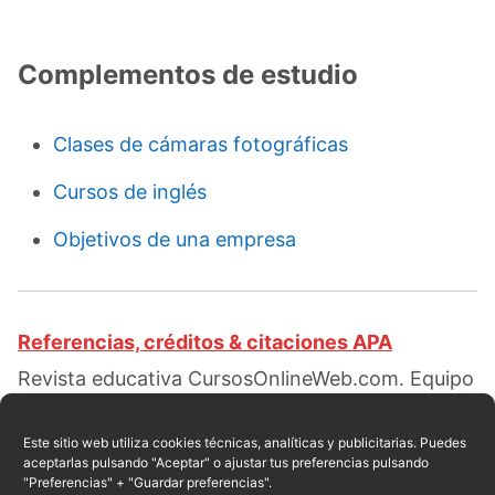
Complementos de estudio
Clases de cámaras fotográficas
Cursos de inglés
Objetivos de una empresa
Referencias, créditos & citaciones APA
Revista educativa CursosOnlineWeb.com. Equipo
de redacción profesional. (2015, 12). Clases de
cámaras. Escrito por:
Elizabeth Ramírez
Este sitio web utiliza cookies técnicas, analíticas y publicitarias. Puedes
aceptarlas pulsando "Aceptar" o ajustar tus preferencias pulsando
Pantaleón
. Obtenido en fecha 08, 2026, desde el
"Preferencias" + "Guardar preferencias".