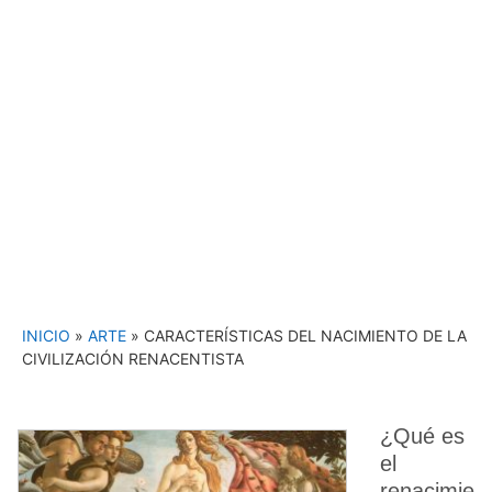
INICIO
»
ARTE
»
CARACTERÍSTICAS DEL NACIMIENTO DE LA
CIVILIZACIÓN RENACENTISTA
¿Qué es
el
renacimie