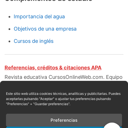
Importancia del agua
Objetivos de una empresa
Cursos de inglés
Referencias, créditos & citaciones APA
Revista educativa CursosOnlineWeb.com. Equipo
de redacción profesional. (2018, 07).
Importancia del arte. Escrito por:
Brand Pedro
.
Este sitio web utiliza cookies técnicas, analíticas y publicitarias. Puedes
aceptarlas pulsando "Aceptar" o ajustar tus preferencias pulsando
Obtenido en fecha 08, 2026, desde el sitio web:
"Preferencias" + "Guardar preferencias".
https://cursosonlineweb.com/importancia-del-
arte.html
Preferencias