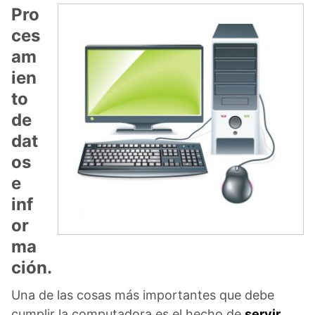
Pro
ces
am
ien
to
de
dat
os
e
inf
or
ma
ción.
Una de las cosas más importantes que debe
cumplir la computadora es el hecho de
servir