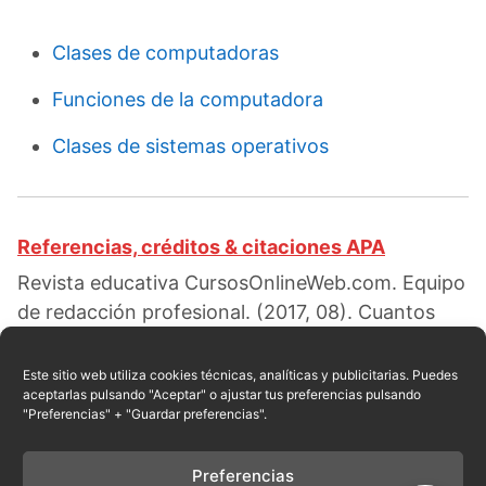
Clases de computadoras
Funciones de la computadora
Clases de sistemas operativos
Referencias, créditos & citaciones APA
Revista educativa CursosOnlineWeb.com. Equipo
de redacción profesional. (2017, 08). Cuantos
tipos de dispositivos de entrada existen. Escrito
por:
Rocío Isabelle Escomez
. Obtenido en fecha
Este sitio web utiliza cookies técnicas, analíticas y publicitarias. Puedes
aceptarlas pulsando "Aceptar" o ajustar tus preferencias pulsando
08, 2026, desde el sitio web:
"Preferencias" + "Guardar preferencias".
https://cursosonlineweb.com/dispositivos-de-
entrada.html
Preferencias