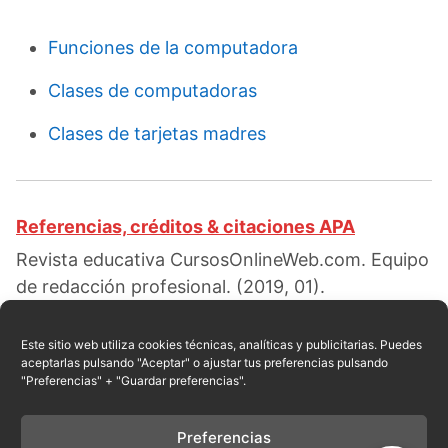
Funciones de la computadora
Clases de computadoras
Clases de tarjetas madres
Referencias, créditos & citaciones APA
Revista educativa CursosOnlineWeb.com. Equipo
de redacción profesional. (2019, 01).
Componentes de una computadora. Escrito por:
Red educativa
. Obtenido en fecha 08, 2026,
Este sitio web utiliza cookies técnicas, analíticas y publicitarias. Puedes
aceptarlas pulsando "Aceptar" o ajustar tus preferencias pulsando
desde el sitio web:
"Preferencias" + "Guardar preferencias".
https://cursosonlineweb.com/componentes-de-
una-computadora.html
Preferencias