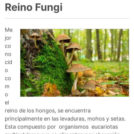
Reino Fungi
Me
jor
co
no
cid
o
co
m
o
el
reino de los hongos, se encuentra
principalmente en las levaduras, mohos y setas.
Esta compuesto por organismos eucariotas