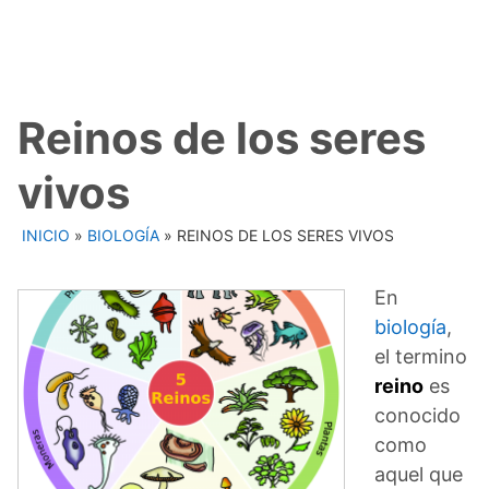
Reinos de los seres
vivos
INICIO
»
BIOLOGÍA
»
REINOS DE LOS SERES VIVOS
En
biología
,
el termino
reino
es
conocido
como
aquel que